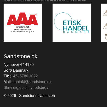
Sandstone.dk
Nyrupvej 47 4180
Sorø Danmark
Tlf:
(+45) 5780 1022
Mail:
kontakt@sandstone.dk
Skriv dig op til nyhedsbrev
© 2026 - Sandstone Natursten