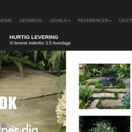
HOME
GENBRUG
UDVALG
REFERENCER
UDST
HURTIG LEVERING
Vi leverer indenfor 3-5 hverdage