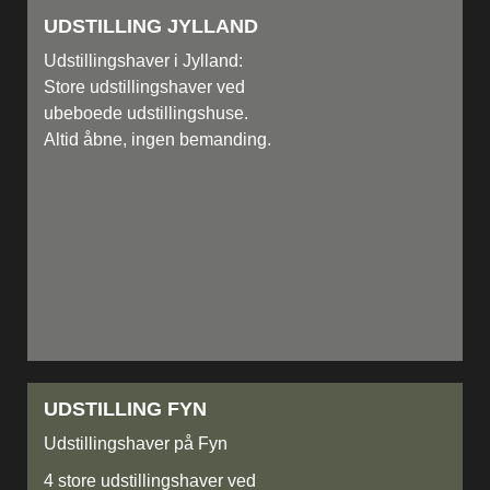
UDSTILLING JYLLAND
Udstillingshaver i Jylland:
Store udstillingshaver ved
ubeboede udstillingshuse.
Altid åbne, ingen bemanding.
UDSTILLING FYN
Udstillingshaver på Fyn
4 store udstillingshaver ved