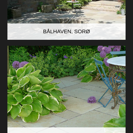
BÅLHAVEN, SORØ