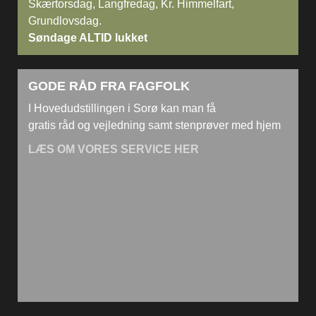
Skærtorsdag, Langfredag, Kr. Himmelfart,
Grundlovsdag.
Søndage ALTID lukket
GODE RÅD FRA FAGFOLK
I Hovedudstillingen i Sorø kan man få
gratis råd og vejledning samt stenprøver med hjem
LÆS OM VORES SERVICE HER
Se
Grønningen 2, 3450 Allerød