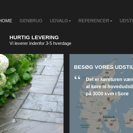
HOME
GENBRUG
UDVALG
REFERENCER
UDST
HURTIG LEVERING
Vi leverer indenfor 3-5 hverdage
BESØG VORES UDSTI
Det er køreturen vær
at køre til hovedudst
på 3000 kvm i Sorø