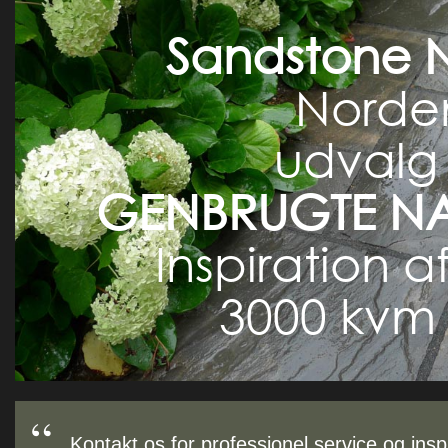
Sandstone N
Norden
udvalg
GENBRUGTE
NA
Inspiration af
3000 kvm u
Kontakt os for professionel service og insp