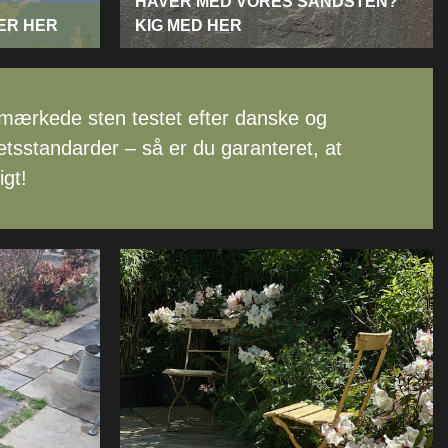
HAVER MED VORES SANDSTEN?
GER HER
KIG MED HER
mærkede sten testet efter danske og
etsstandarder – så er du garanteret, at
igt!