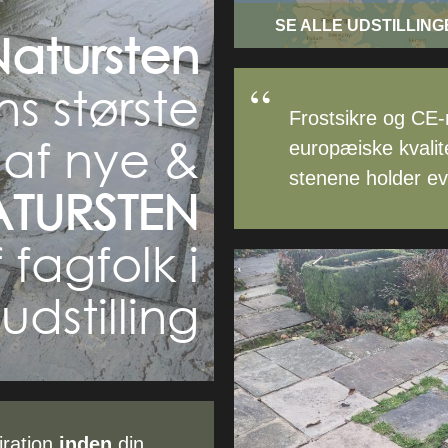
SE ALLE UDSTILLIN
atursten
s største
Frostsikre og CE-
 af nye &
europæiske kvalit
stenene holder ev
TURSTEN
 fagfolk i
dstilling
iration
inden
din