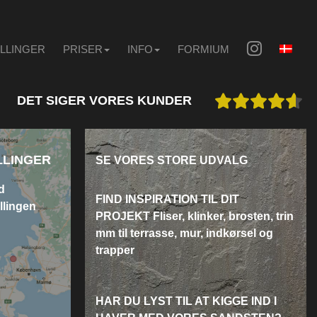
ILLINGER
PRISER
INFO
FORMIUM
DET SIGER VORES KUNDER
LLINGER
SE VORES STORE UDVALG
d
FIND INSPIRATION TIL DIT
illingen
PROJEKT
Fliser, klinker, brosten, trin
mm
til terrasse, mur, indkørsel og
trapper
HAR DU LYST TIL AT KIGGE IND I