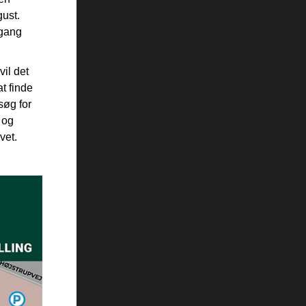
gust.
dgang
vil det
t finde
søg for
 og
vet.