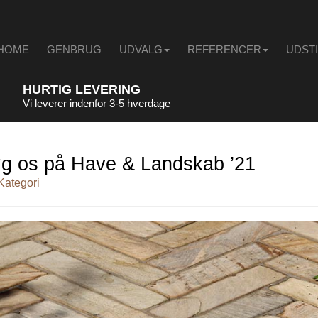
HOME
GENBRUG
UDVALG
REFERENCER
UDST
HURTIG LEVERING
Vi leverer indenfor 3-5 hverdage
g os på Have & Landskab ’21
Kategori