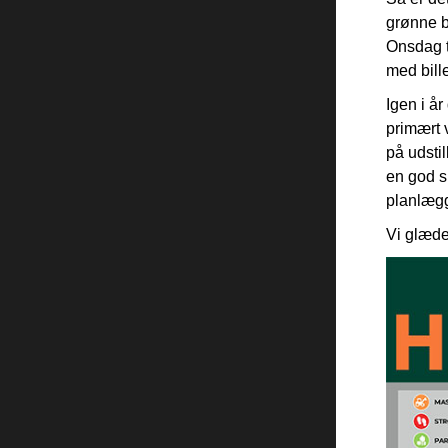
grønne b
Onsdag t
med bill
Igen i år
primært 
på udsti
en god s
planlægge
Vi glæder