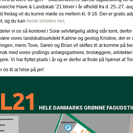
ranche Have & Landskab ’21 bliver i år afholdt fra d. 25.-27. au
il fredag vil du kunne møde os mellem kl. 9-16. Der er gratis a
et, og du kan
hente billetten her
.
 deler vi os så kontoret i Sorø selvfølgelig aldrig står tomt, derfor 
være vores landskabsarkitekt Katrine og geolog Kristine, der er a
llingen, mens Tove, Søren og Brian vil skiftes til at komme på be
nak med vores yndlings anlægsgartnere, brolæggere, arkitekter
re. Vi har flyttet plads i år og er derfor at finde på hjørnet af Tor
 os til at hilse på jer!