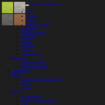
Sandstone Natursten
Home
Genbrug
Udvalg
Se hele udvalget
Inspiration
Stentyper, farver
Materialer
Interiør
Indendørs
Tilbehør
Læggemønstre
Referencer
Offentlige anlæg
Private haveanlæg
Udstillinger
Priser
Pris- & Sortimentsliste 2026
Tilbud
Prisinfo
INFO
Informationer
Kontakt & Åbningstider
CSR