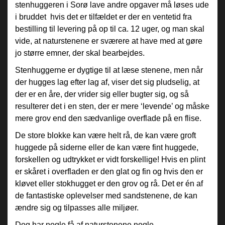
stenhuggeren i Sorø lave andre opgaver må løses ude
i bruddet hvis det er tilfældet er der en ventetid fra
bestilling til levering på op til ca. 12 uger, og man skal
vide, at naturstenene er sværere at have med at gøre
jo større emner, der skal bearbejdes.
Stenhuggerne er dygtige til at læse stenene, men når
der hugges lag efter lag af, viser det sig pludselig, at
der er en åre, der vrider sig eller bugter sig, og så
resulterer det i en sten, der er mere ‘levende’ og måske
mere grov end den sædvanlige overflade på en flise.
De store blokke kan være helt rå, de kan være groft
huggede på siderne eller de kan være fint huggede,
forskellen og udtrykket er vidt forskellige! Hvis en plint
er skåret i overfladen er den glat og fin og hvis den er
kløvet eller stokhugget er den grov og rå. Det er én af
de fantastiske oplevelser med sandstenene, de kan
ændre sig og tilpasses alle miljøer.
Dog har nogle få af naturstenene nogle