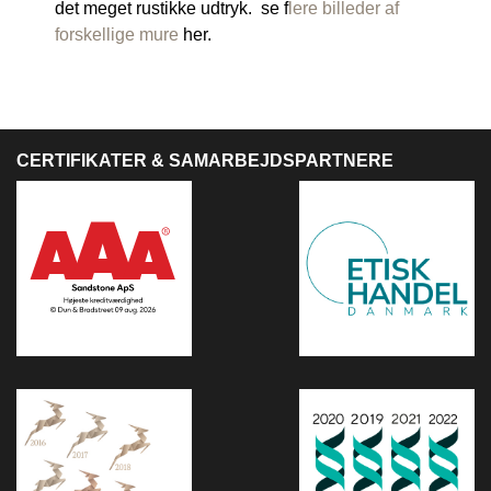
det meget rustikke udtryk. se f
lere billeder af
forskellige mure
her.
CERTIFIKATER & SAMARBEJDSPARTNERE