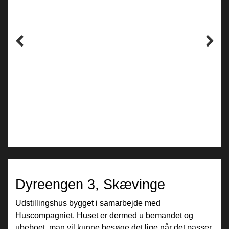
Previous
Next
Pause
Dyreengen 3, Skævinge
Udstillingshus bygget i samarbejde med
Huscompagniet. Huset er dermed u bemandet og
ubeboet, man vil kunne besøge det lige når det passer