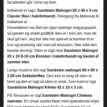
facadesten går i tone og tone.
Indkørsel er lagt i
Sandsten Mahogni 20 x 40 x 5 cm
Classic flise i halvforbandt.
Overgang fra fællesvej til.
indkørsel er
Hoveddøren har fået sin egen tydelige indgangsparti,
så gæster og andet godtfolk ikke er i tvivl om, hvor de
skal gå hen. Jeg tror alle har oplevet at komme til et
hus og pludselig står man på terrassen, ikke altid den
bedste løsning. Stien er lagt med
Sandsten Mahogni
20 x 10 8-10 cm Brosten i halvforbandt og kantet af
samme sten.
Langs huset er der lagt
Sandsten mahogni 90 x 60 x
2,50 cm Soldaterflise
. Den kan er lang så stien er
bred og den er lagt så stien er smal. Som kant er lagt
Sandstone Mahogni Klinke 42 x 10 x 3 cm.
På Terrassen er lagt
Sandsten Mahogni Chelsea
mønster.
En smuk samlet flade med spændende linjer.
Når man lægger en smuk flade af sandsten på sin