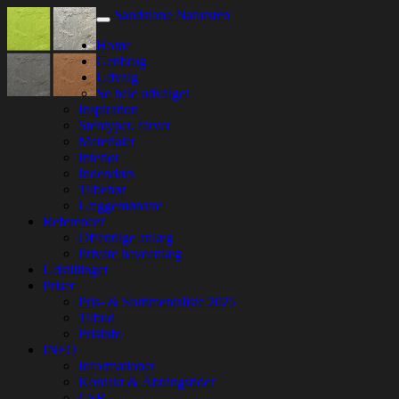
Sandstone Natursten
Home
Genbrug
Udvalg
Se hele udvalget
Inspiration
Stentyper, farver
Materialer
Interiør
Indendørs
Tilbehør
Læggemønstre
Referencer
Offentlige anlæg
Private haveanlæg
Udstillinger
Priser
Pris- & Sortimentsliste 2025
Tilbud
Prisinfo
INFO
Informationer
Kontakt & Åbningstider
CSR