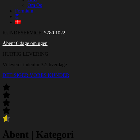
Om Os
Formium
KUNDESERVICE:
5780 1022
Åbent 6 dage om ugen
HURTIG LEVERING
Vi leverer indenfor 3-5 hverdage
DET SIGER VORES KUNDER
Åbent
|
Kategori