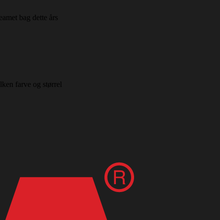
eamet bag dette års
ken farve og størrel