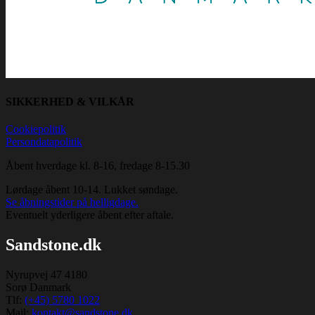
SIKKERHED & VILKÅR
Cookiepolitik
Persondatapolitik
Åbent hverdage kl. 8-16, fredage 8-15.30
Lørdage åbent 10-14. Lukket søndage.
Se åbningstider på helligdage.
Eventuelt yderligere åbent efter aftale.
Sandstone.dk
Nyrupvej 47 4180
Sorø Danmark
Tlf:
(+45) 5780 1022
Mail:
kontakt@sandstone.dk