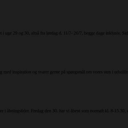
i uge 29 og 30, altså fra lørdag d. 11/7- 26/7, begge dage inklusiv. Sid
 dig med inspiration og svarer gerne på spørgsmål om vores sten i udstill
ger i åbningstider. Fredag den 30. har vi åbent som normalt kl. 8-15.3