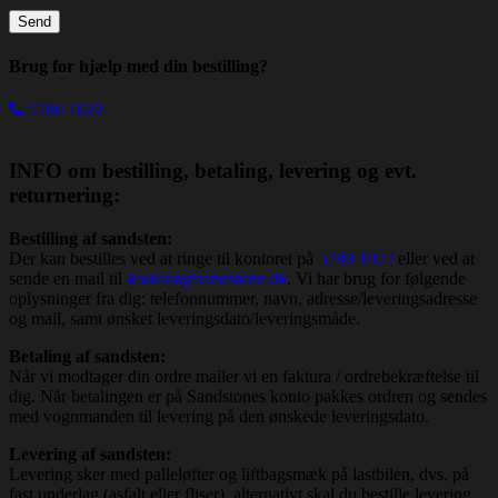
Brug for hjælp med din bestilling?
5780 1022
INFO om bestilling, betaling, levering og evt.
returnering:
Bestilling af sandsten:
Der kan bestilles ved at ringe til kontoret på
5780 1022
eller ved at
sende en mail til
kontakt@sandstone.dk
. Vi har brug for følgende
oplysninger fra dig: telefonnummer, navn, adresse/leveringsadresse
og mail, samt ønsket leveringsdato/leveringsmåde.
Betaling af sandsten:
Når vi modtager din ordre mailer vi en faktura / ordrebekræftelse til
dig. Når betalingen er på Sandstones konto pakkes ordren og sendes
med vognmanden til levering på den ønskede leveringsdato.
Levering af sandsten:
Levering sker med palleløfter og liftbagsmæk på lastbilen, dvs. på
fast underlag (asfalt eller fliser), alternativt skal du bestille levering