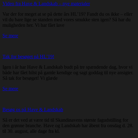
Video fra Have & Landskab – nye materialer
Var der for meget at se på dette års HL’19? Fandt du os ikke – eller
vil du bare lige se standen med vores smukke sten igen? Så har du
muligheden her. Vi har fået lave
Se mere
Tak for besøget på HL’19!
Igen i år har Have & Landskab budt på tre spændende dag, hvor vi
både har fået hilst på gamle kendige og sagt goddag til nye ansigter.
Så tak for besøget! Vi glæde
Se mere
Besøg os på Have & Landskab
Så er det ved at være tid til Skandinavens største fagudstilling for
den grønne branche. Have og Landskab har åbent fra onsdag d. 28.
til 30. august, alle dage fra kl.