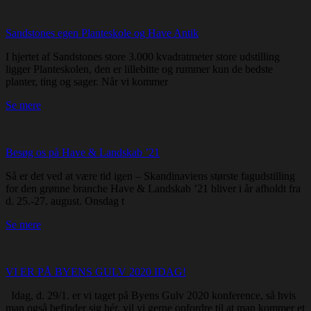
Sandstones egen Planteskole og Have Antik
I hjertet af Sandstones store 3.000 kvadratmeter store udstilling
ligger Planteskolen, den er lillebitte og rummer kun de bedste
planter, ting og sager. Når vi kommer
Se mere
Besøg os på Have & Landskab ’21
Så er det ved at være tid igen – Skandinaviens største fagudstilling
for den grønne branche Have & Landskab ’21 bliver i år afholdt fra
d. 25.-27. august. Onsdag t
Se mere
VI ER PÅ BYENS GULV 2020 IDAG!
Idag, d. 29/1. er vi taget på Byens Gulv 2020 konference, så hvis
man også befinder sig hér, vil vi gerne opfordre til at man kommer et