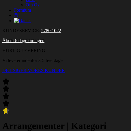
Om Os
Formium
KUNDESERVICE:
5780 1022
Åbent 6 dage om ugen
HURTIG LEVERING
Vi leverer indenfor 3-5 hverdage
DET SIGER VORES KUNDER
Arrangementer
|
Kategori