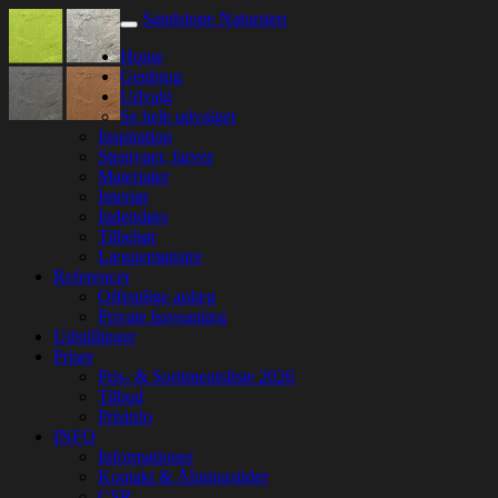
Sandstone Natursten
Home
Genbrug
Udvalg
Se hele udvalget
Inspiration
Stentyper, farver
Materialer
Interiør
Indendørs
Tilbehør
Læggemønstre
Referencer
Offentlige anlæg
Private haveanlæg
Udstillinger
Priser
Pris- & Sortimentsliste 2026
Tilbud
Prisinfo
INFO
Informationer
Kontakt & Åbningstider
CSR