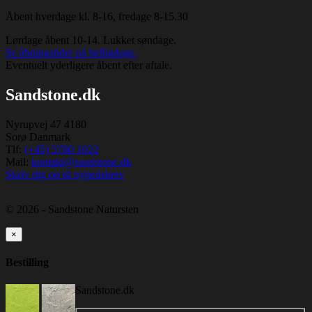
Åbent hverdage kl. 8-16, fredage 8-15.30
Lørdage åbent 10-14. Lukket søndage.
Se åbningstider på helligdage.
Eventuelt yderligere åbent efter aftale.
Sandstone.dk
Nyrupvej 47 4180
Sorø Danmark
Tlf:
(+45) 5780 1022
Mail:
kontakt@sandstone.dk
Skriv dig op til nyhedsbrev
© 2026 - Sandstone Natursten
×
Bestilling
Sandstone.dk