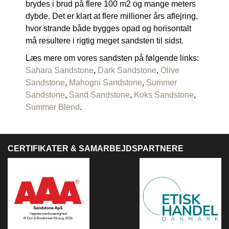
brydes i brud på flere 100 m2 og mange meters
dybde. Det er klart at flere millioner års aflejring,
hvor strande både bygges opad og horisontalt
må resultere i rigtig meget sandsten til sidst.
Læs mere om vores sandsten på følgende links:
Sahara Sandstone
,
Dark Sandstone
,
Olive
Sandstone
,
Mahogni Sandstone
,
Summer
Sandstone
,
Sand Sandstone
,
Koks Sandstone
,
Summer Blend
.
CERTIFIKATER & SAMARBEJDSPARTNERE