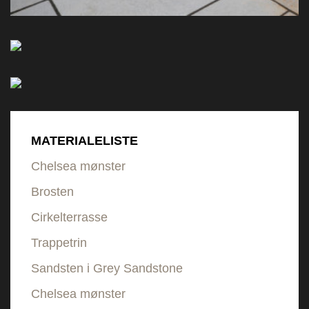
MATERIALELISTE
Chelsea mønster
Brosten
Cirkelterrasse
Trappetrin
Sandsten i Grey Sandstone
Chelsea mønster