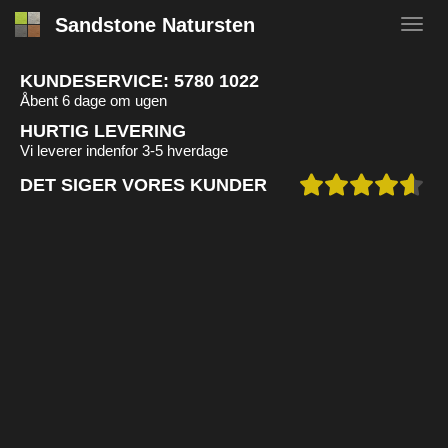
Sandstone Natursten
KUNDESERVICE:
5780 1022
Åbent 6 dage om ugen
HURTIG LEVERING
Vi leverer indenfor 3-5 hverdage
DET SIGER VORES KUNDER
SAG
Taghave inspireret moderne baghave
ARKITEKT
Bygherre
NATURSTEN
Dark Sandstone, Black Limestone