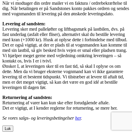
Når vi modtager din ordre mailer vi en faktura / ordrebekræftelse til
dig. Når betalingen er på Sandstones konto pakkes ordren og sendes
med vognmanden til levering på den ønskede leveringsdato.
Levering af sandsten:
Levering sker med palleløfter og liftbagsmæk på lastbilen, dvs. på
fast underlag (asfalt eller fliser), alternativt skal du bestille levering
med kran (+1000 kr). Husk at oplyse dette i forbindelse med tilbud.
Det er også vigtigt, at der er plads til at vognmanden kan komme til
med sin lastbil, så giv besked hvis vejen er smal eller pladsen trang.
Vi hjælper meget gerne med vejledning omkring leveringen – så
kontakt os, hvis I er i tvivl.
Ønsker I, at leveringen sker til en fast tid, så skal I oplyse os om
dette. Men da vi bruger eksterne vognmand kan vi ikke garantere
levering til et bestemt tidspunkt. Vi tilstræber at levere til aftalt tid,
men er det meget vigtigt, så kan det være en god idé at bestille
leveringen til dagen før.
Returnering af sandsten:
Returnering af varer kan kun ske efter forudgående aftale.
Det er vigtigt, at I kender reglerne for returnering, se mere her.
Se vores salgs- og leveringsbetingelser
her
.
Luk