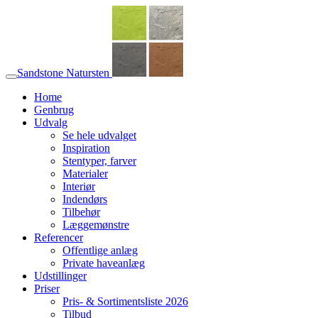
Sandstone Natursten
Home
Genbrug
Udvalg
Se hele udvalget
Inspiration
Stentyper, farver
Materialer
Interiør
Indendørs
Tilbehør
Læggemønstre
Referencer
Offentlige anlæg
Private haveanlæg
Udstillinger
Priser
Pris- & Sortimentsliste 2026
Tilbud