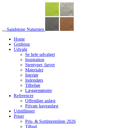
Sandstone Natursten
Home
Genbrug
Udvalg
Se hele udvalget
Inspiration
Stentyper, farver
Materialer
Interiør
Indendørs
Tilbehør
Læggemønstre
Referencer
Offentlige anlæg
Private haveanlæg
Udstillinger
Priser
Pris- & Sortimentsliste 2026
Tilbud