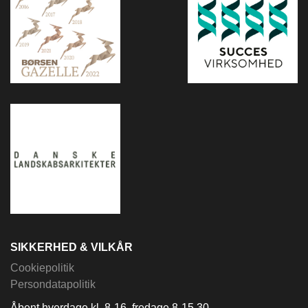
SIKKERHED & VILKÅR
Cookiepolitik
Persondatapolitik
Åbent hverdage kl. 8-16, fredage 8-15.30