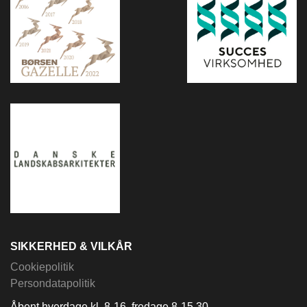
SIKKERHED & VILKÅR
Cookiepolitik
Persondatapolitik
Åbent hverdage kl. 8-16, fredage 8-15.30