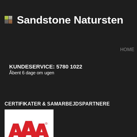
Sandstone Natursten
HOME
KUNDESERVICE:
5780 1022
OM ‘FREGNER’ PÅ STEN,
Åbent 6 dage om ugen
HÆMATIT
CERTIFIKATER & SAMARBEJDSPARTNERE