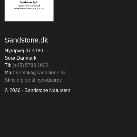
Sandstone.dk
Nyrupvej 47 4180
Sorø Danmark
Tlf:
(+45) 5780 1022
Mail:
kontakt@sandstone.dk
Skriv dig op til nyhedsbrev
© 2026 - Sandstone Natursten