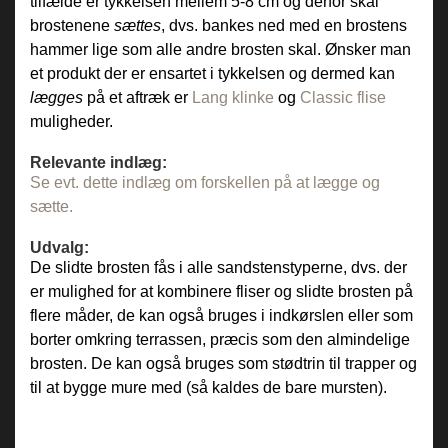
tilfælde er tykkelsen mellem 5-8 cm og derfor skal
brostenene
sættes
, dvs. bankes ned med en brostens
hammer lige som alle andre brosten skal. Ønsker man
et produkt der er ensartet i tykkelsen og dermed kan
lægges
på et aftræk er
Lang klinke
og
Classic flise
muligheder.
Relevante indlæg:
Se evt. dette indlæg om forskellen på at lægge og
sætte.
Udvalg:
De slidte brosten fås i alle sandstenstyperne, dvs. der
er mulighed for at kombinere fliser og slidte brosten på
flere måder, de kan også bruges i indkørslen eller som
borter omkring terrassen, præcis som den almindelige
brosten. De kan også bruges som stødtrin til trapper og
til at bygge mure med (så kaldes de bare mursten).