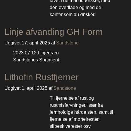
lavet i de mål du ønsker, med
den overflade og med de
kanter som du ønsker.
Linje afvanding GH Form
Udgivet
17. april 2025
af
Sandstone
2023 07 12 Linjedræn
Sandstones Sortiment
Lithofin Rustfjerner
Udgivet
1. april 2025
af
Sandstone
Til fjernelse af rust og
rustmisfarvninger, især fra
jernholdige hårde sten, samt til
fjernelse af mørtelrester,
slibeskiverester osv.