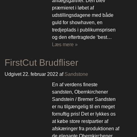
anlægsgartner. Den blev
præmieret i løbet af
udstillingsdagene med både
guld for showhaven, en
tredjeplads i publikumsprisen
og den eftertragtede ‘best…
Læs mere »
FirstCut Brudfliser
Udgivet
22. februar 2022
af
Sandstone
En af verdens fineste
sandsten, Obernkirchener
Sandstein / Bremer Sandsten
er nu tilgængelig til en meget
fornuftig pris! Det er lykkes os
at købe store restpartier af
afskæringer fra produktionen af
de elegante Obernkirchener